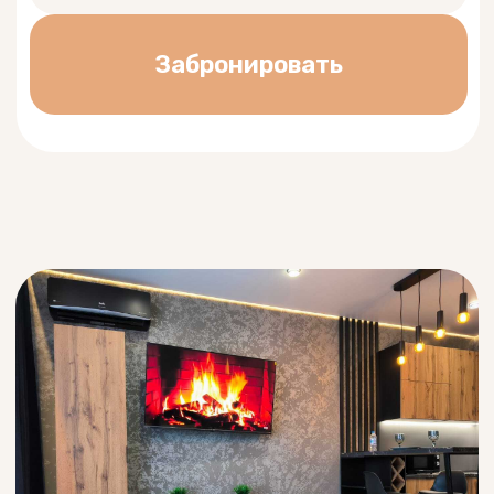
ИРТЫШ. ХОСТЕЛ
Рядом с ЖД вокзалом в городе Омске на
улице
Сулеймана Стальского, 12
Удобное размещение
до 40
человек
.
7 комфортных номеров
с
размещением от 2 до 8 человек.
Круглосуточный прокат
велосипедов и электросамокатов.