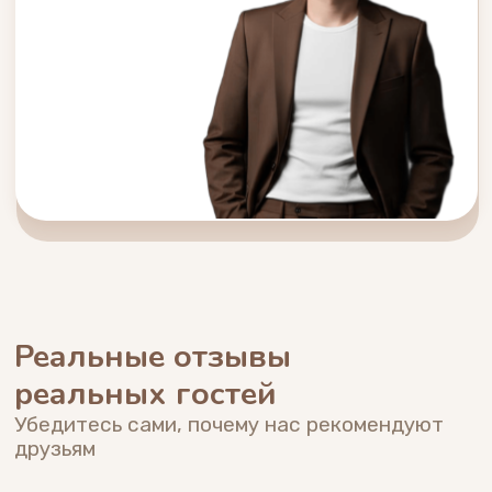
несколько часов
апартаментах 
Омске
Новая опция!
Создай качест
Бронирование на
фотосет в наш
несколько часов.
с уже готовым 
Нужна помощь
с бронированием?
Уточните наличие мест и цены
по телефону
Ваш номер телефона
+7