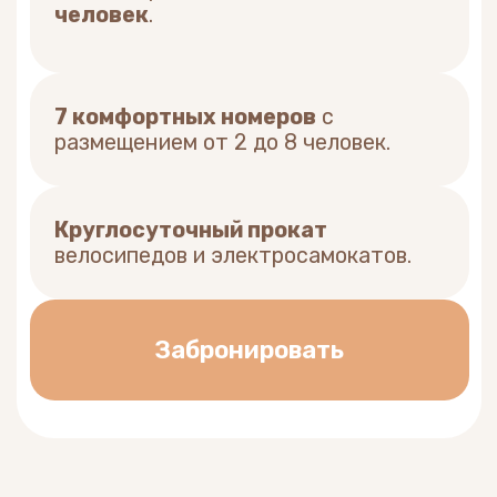
Более 7
лет
комфортного отдыха
для наших гостей
С 2018 года мы радушно принимаем
гостей со всего мира, предлагая им
не просто место для ночлега,
а по - настоящему комфортное и
душевное пребывание. За эти годы мы
превратились из небольшого хостела
в уютные апартаменты, но наше главное
правило осталось неизменным:
относиться к каждому гостю как