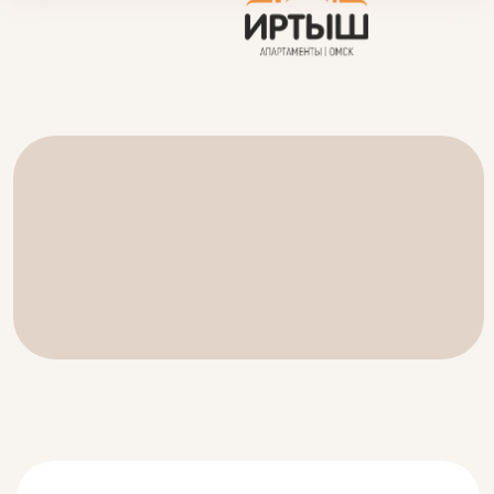
ИРТЫШ.
АПАРТАМЕНТЫ
В центре города Омска,
многофункциональный комплекс на улице
Маршала Жукова, 156
Дистанционное заселение
круглосуточно.
Каждый номер по-
своему
оригинален
.