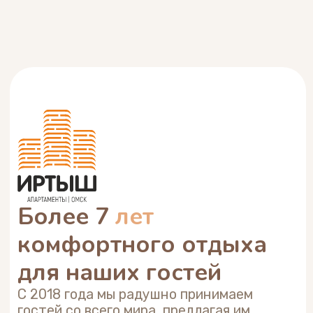
Дорогие гости!
Хотел бы поблагодарить вас за
выбор наших апартаментов.
Мы всегда рады видеть новых
гостей и стремимся сделать ваше
пребывание в нашем уютном месте
как можно более комфортным.
Лучшая награда для нас — это
ваша
благодарная обратная связь
.
Артём Кусочков — Основатель
Иртыш.Апартаменты